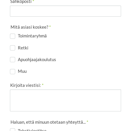
Sähköposti
*
Mitä asiasi koskee?
*
Toimintaryhmä
Retki
Apuohjaajakoulutus
Muu
Kirjoita viestisi:
*
Haluan, että minuun otetaan yhteyttä...
*
Tekstiviestitse