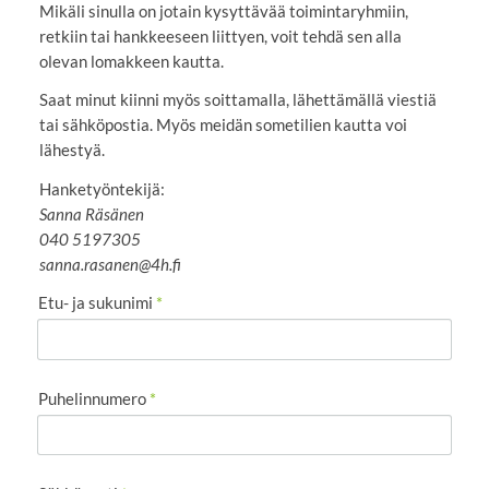
Mikäli sinulla on jotain kysyttävää toimintaryhmiin,
retkiin tai hankkeeseen liittyen, voit tehdä sen alla
olevan lomakkeen kautta.
Saat minut kiinni myös soittamalla, lähettämällä viestiä
tai sähköpostia. Myös meidän sometilien kautta voi
lähestyä.
Hanketyöntekijä:
Sanna Räsänen
040 5197305
sanna.rasanen@4h.fi
Etu- ja sukunimi
*
Puhelinnumero
*