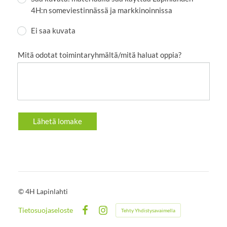
4H:n someviestinnässä ja markkinoinnissa
Ei saa kuvata
Mitä odotat toimintaryhmältä/mitä haluat oppia?
Lähetä lomake
©
4H Lapinlahti
Tietosuojaseloste
Tehty Yhdistysavaimella
Facebook
Instagram