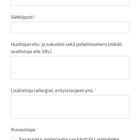
Sähköposti
*
Huoltajan etu- ja sukunimi sekä puhelinnumero (mikäli
osallistuja alle 18v.)
Lisätietoja (allergiat, erityistarpeet ym).
*
Kuvauslupa
*
Saa kuvata: materiaalia saa käyttää Lapinlahden