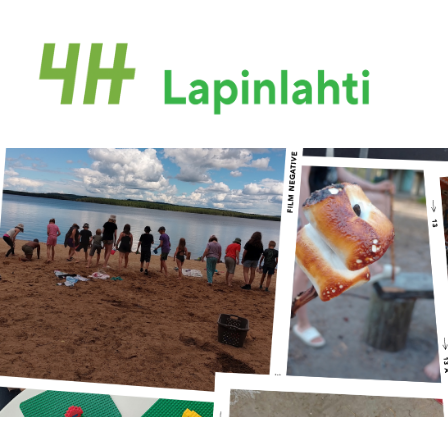
Siirry
sivun
sisältöön
4H Lapinlahti