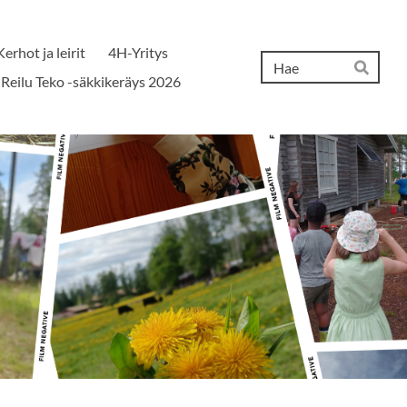
Kerhot ja leirit
4H-Yritys
Hak
Reilu Teko -säkkikeräys 2026
Hae